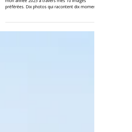
j’avais envie de partager avec vous un retour sur
mon année 2025 à travers mes 10 images
préférées. Dix photos qui racontent dix moments
marquants, dix lieux qui m’ont profondément
touché et dix souvenirs qui resteront gravés.