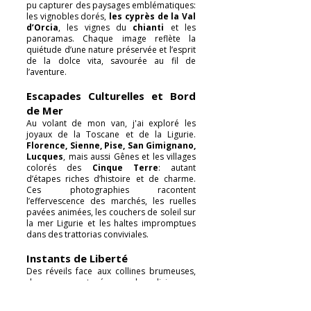
pu capturer des paysages emblématiques:
les vignobles dorés,
les cyprès de la Val
d’Orcia
, les vignes du
chianti
et les
panoramas. Chaque image reflète la
quiétude d’une nature préservée et l’esprit
de la dolce vita, savourée au fil de
l’aventure.
Escapades Culturelles et Bord
de Mer
Au volant de mon van, j'ai exploré les
joyaux de la Toscane et de la Ligurie.
Florence, Sienne, Pise, San Gimignano,
Lucques
, mais aussi Gênes et les villages
colorés des
Cinque Terre
: autant
d’étapes riches d’histoire et de charme.
Ces photographies racontent
l’effervescence des marchés, les ruelles
pavées animées, les couchers de soleil sur
la mer Ligurie et les haltes impromptues
dans des trattorias conviviales.
Instants de Liberté
Des réveils face aux collines brumeuses,
des repas partagés sous les oliviers, un
artisan à l’ouvrage, des pêcheurs rentrant
au port aux Cinque Terre:
J'ai souhaité