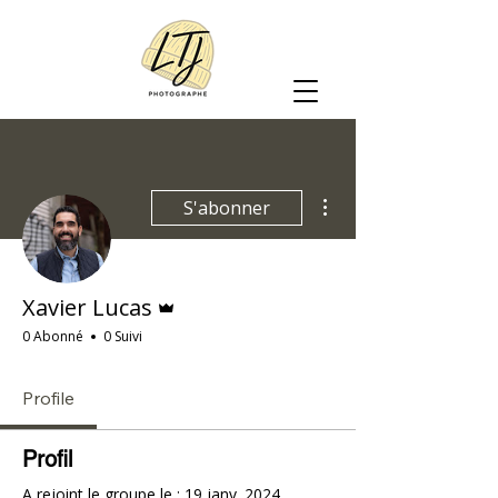
Plus d'actions
S'abonner
Administrateur
Xavier Lucas
0 Abonné
0 Suivi
Profile
Profil
A rejoint le groupe le : 19 janv. 2024