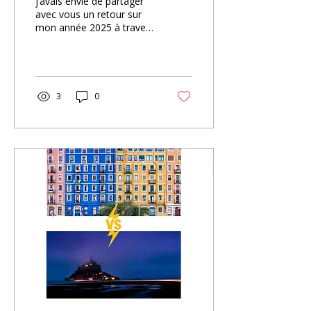
j’avais envie de partager
avec vous un retour sur
mon année 2025 à travers
mes 10 images préférées.
Dix photos qui racontent
dix moments marquants,
dix lieux qui m’ont
profondément touché et
3
0
dix souvenirs qui resteront
gravés.