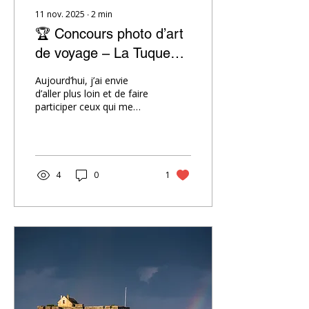
11 nov. 2025
∙
2
min
🏆 Concours photo d’art
de voyage – La Tuque
Jaune
Aujourd’hui, j’ai envie
d’aller plus loin et de faire
participer ceux qui me
suivent à cette
aventure.C’est de là qu’est
née l’idée du concours
photo d’art de voyage –
La Tuque Jaune.
4
0
1