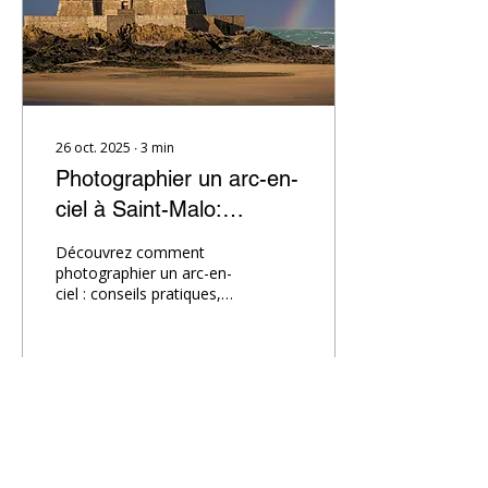
26 oct. 2025
∙
3
min
Photographier un arc-en-
ciel à Saint-Malo:
Conseils et images
Découvrez comment
photographier un arc-en-
ciel : conseils pratiques,
réglages, et images
captées à Saint-Malo
pendant la tempête
Benjamin par La Tuque
Jaune.
18
0