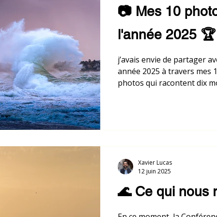
📷 Mes 10 phot
l'année 2025 🏆
j’avais envie de partager 
année 2025 à travers mes 1
photos qui racontent dix m
qui m’ont profondément tou
resteront gravés.
Xavier Lucas
12 juin 2025
🌊 Ce qui nous r
En ce moment, la Conféren