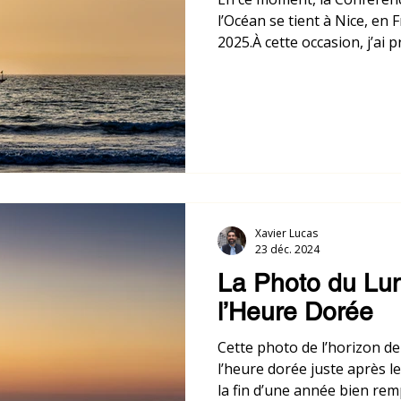
l’Océan se tient à Nice, en 
2025.À cette occasion, j’ai 
dans mes archives.Ces dern
mené vers l’eau : Bretagne
Gironde, Sénégal, Floride
Xavier Lucas
23 déc. 2024
La Photo du Lund
l’Heure Dorée
Cette photo de l’horizon de 
l’heure dorée juste après l
la fin d’une année bien rem