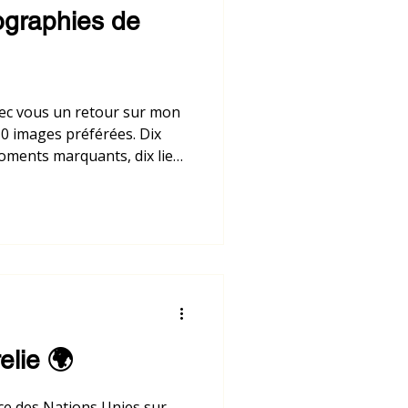
ographies de
avec vous un retour sur mon
0 images préférées. Dix
oments marquants, dix lieux
ché et dix souvenirs qui
elie 🌍
ce des Nations Unies sur