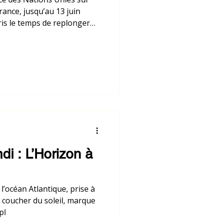
France, jusqu’au 13 juin
pris le temps de replonger
iers mois, mes pas m’ont
, Corse, Pays basque,
i : L’Horizon à
l’océan Atlantique, prise à
e coucher du soleil, marque
pl