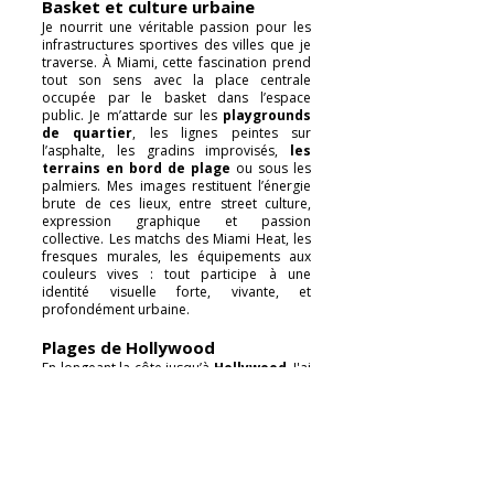
Basket et culture urbaine
Je nourrit une véritable passion pour les
infrastructures sportives des villes que je
traverse. À Miami, cette fascination prend
tout son sens avec la place centrale
occupée par le basket dans l’espace
public. Je m’attarde sur les
playgrounds
de quartier
, les lignes peintes sur
l’asphalte, les gradins improvisés,
les
terrains en bord de plage
ou sous les
palmiers. Mes images restituent l’énergie
brute de ces lieux, entre street culture,
expression graphique et passion
collective. Les matchs des Miami Heat, les
fresques murales, les équipements aux
couleurs vives : tout participe à une
identité visuelle forte, vivante, et
profondément urbaine.
Plages de Hollywood
En longeant la côte jusqu’à
Hollywood
, J'ai
découvert une ambiance plus paisible,
presque rétro. J'ai capturé
les cabanes
colorées
, les familles au bord de l’eau, les
instants simples baignés de lumière. Une
autre
Floride
, plus discrète, mais tout
aussi attachante.