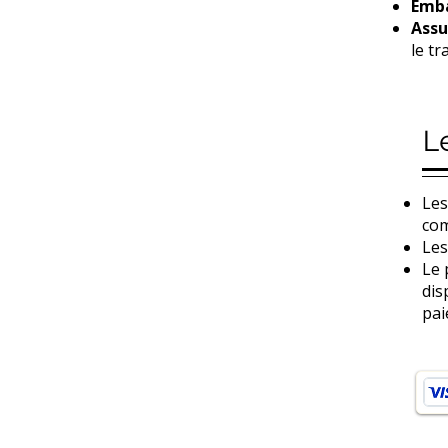
Emba
Assu
le t
L
Les
com
Les
Le 
dis
pai