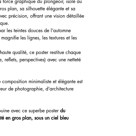
la force graphique du plongeoir, isolé au
s plan, sa silhouette élégante et sa
vec précision, offrant une vision détaillée
ique.
ar les teintes douces de l’automne
agnifie les lignes, les textures et les
aute qualité, ce poster restitue chaque
, reflets, perspectives) avec une netteté
e composition minimaliste et élégante est
teur de photographie, d’architecture
ouine avec ce superbe poster
du
é en gros plan, sous un ciel bleu