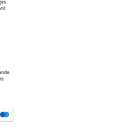
ges
ant
nde.​
és