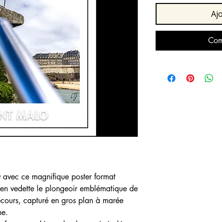
Aj
Com
O
avec ce magnifique poster format
en vedette le plongeoir emblématique de
ecours, capturé en gros plan à marée
ne.